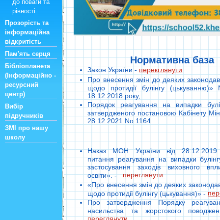
до поваги та
рівності
Прозорість та
інформаційна
відкритість
Пам'ять серця
Нормативна база
Бібліопланета
Закон України -
перекглянути
(Інформаційно -
Про внесення змін до деяких законодавч
ресурсний
щодо протидії булінгу (цькуванню)» N
центр)
18.12.2018 року,
Порядок реагування на випадки булін
Вибір
затвердженого постановою Кабінету Міні
підручників
28.12.2021 No 1164
ЗМІ про нашу
школу
Наказ МОН України від 28.12.2019
питання реагування на випадки булінг
застосування заходів виховного вп
переглянути
освіти». -
«Про внесення змін до деяких законодав
пер
щодо протидії булінгу (цькування)» -
Про затвердження Порядку реагува
насильства та жорстокого поводже
переглянути