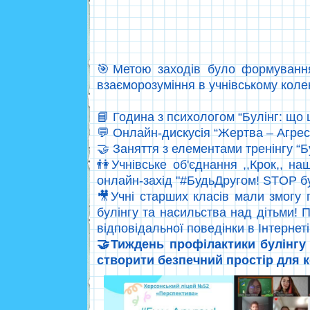
🎯Метою заходів було формування 
взаєморозуміння в учнівському колек
📘 Година з психологом “Булінг: що це
💬 Онлайн-дискусія “Жертва – Агресо
🤝 Заняття з елементами тренінгу “Бул
👫Учнівське об'єднання ,,Крок,, н
онлайн-захід "#БудьДругом! STOP бу
🎥Учні старших класів мали змогу 
булінгу та насильства над дітьми
відповідальної поведінки в Інтернеті
🤝Тиждень профілактики булінгу
створити безпечний простір для 