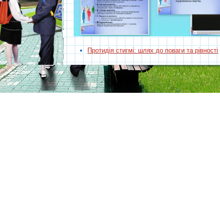
Протидія стигмі: шлях до поваги та рівності