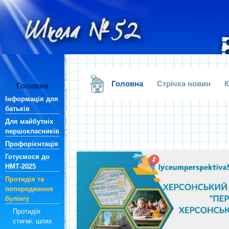
.
Головна
Стрічка новин
К
Головна
Інформація для
батьків
Для майбутніх
першокласників
Профорієнтація
Готуємося до
НМТ-2025
Протидія та
попередження
булінгу
Протидія
стигмі: шлях