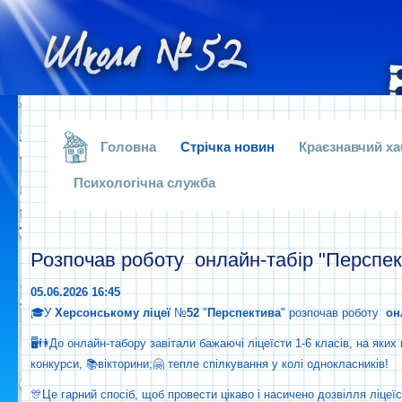
.
Головна
Стрічка новин
Краєзнавчий ха
Психологічна служба
Розпочав роботу онлайн-табір "Перспект
05.06.2026 16:45
🎓У
Херсонському
ліцеї
№
52
"
Перспектива
" розпочав роботу
он
🖥👫До онлайн-табору завітали бажаючі ліцеїсти 1-6 класів, на яких 
конкурси, 📚вікторини;🤗 тепле спілкування у колі однокласників!
🎊Це гарний спосіб, щоб провести цікаво і насичено дозвілля ліцеїст