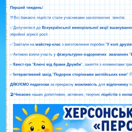
Перший
тиждень
!
🎊Всі бажаючі ліцеїсти стали учасниками захоплюючих івентів:
✅Долучилися до
Всеукраїнської
меморіальної
акції
вшануванн
збройної агресії росії.
✅Завітали на
майстер
-
клас
з виготовлення поробки "
У
колі
друзів
✅Активно взяли участь у
фізкультурно
-
оздоровчих
змаганнях
"
✅
Квест
-
гра
"
Ключі
від
брами
Дружби
", заняття з елементами трен
✅
Інтерактивний
захід
"
Подорож
сторінками
англійських
книг
" 
ДЯКУЄМО
педагогам
за прекрасну
можливість
для
відпочинку
т
🏖
Чекаємо
наших допитливих, активних, творчих
ліцеїстів
в
онла